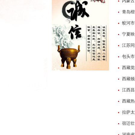
内蒙古
青岛楷
蛟河市
宁夏映
江苏同
包头市
西藏觉
西藏顿
江西昌
西藏热
拉萨太
宿迁壮
河南省