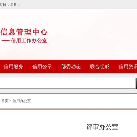
07日，星期五
信用服务
信用公示
部委动态
联合惩戒
信用资
：
首页
>
信用办公室
评审办公室